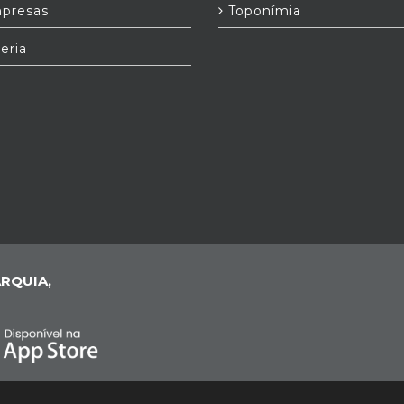
presas
Toponímia
eria
RQUIA,