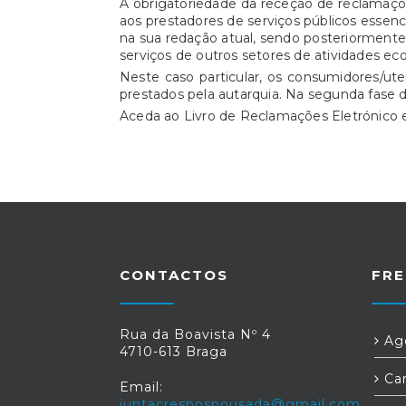
A obrigatoriedade da receção de reclamaçõe
aos prestadores de serviços públicos essencia
na sua redação atual, sendo posteriorment
serviços de outros setores de atividades ec
Neste caso particular, os consumidores/ut
prestados pela autarquia. Na segunda fase 
Aceda ao Livro de Reclamações Eletrónic
CONTACTOS
FRE
Rua da Boavista Nº 4
Age
4710-613 Braga
Car
Email:
juntacrespospousada@gmail.com