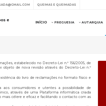
ADA@GMAIL.COM
QUEIMAS E QUEIMADAS
pos e
INÍCIO
FREGUESIA
AUTARQUIA
lamações, estabelecido no Decreto-Lei n.º 156/2005, de
oi objeto de nova revisão através do Decreto-Lei n.º
existência do livro de reclamações no formato físico e
ta aos consumidores e utentes a possibilidade de
nico, através de uma Plataforma informática criada
 mais célere e eficaz e facilitando o contacto com as