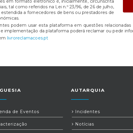
s em formato eletrónico é, inicialmente, circunscrita
is, tal como referidos na Lei n.º 23/96, de 26 de julho,
e estendida a fornecedores de bens ou prestadores de
onómicas.
entes podem usar esta plataforma em questões relacionadas 
de implementação da plataforma poderá reclamar ou pedir info
o em
livroreclamacoes.pt
GUESIA
AUTARQUIA
nda de Eventos
Incidentes
acterização
Notícias