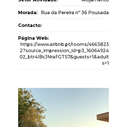
Morada:
Rua da Pereira nº 36 Pousada
Contacto:
Página Web:
https://www.airbnb.pt/rooms/4663823
2?source_impression_id=p3_16064924
02_btr4IBcJNraFGTS7&guests=1&adult
s=1