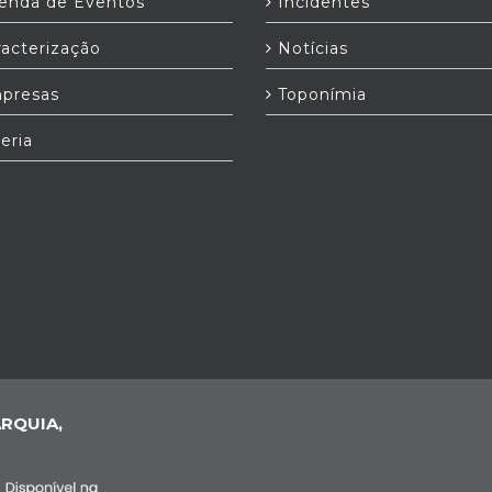
nda de Eventos
Incidentes
acterização
Notícias
presas
Toponímia
eria
RQUIA,