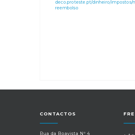
deco.proteste.pt/dinheiro/impostos/
reembolso
CONTACTOS
FRE
Rua da Boavista Nº 4