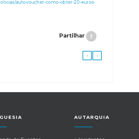
noticias/autovoucher-como-obter-20-euros-
Partilhar
GUESIA
AUTARQUIA