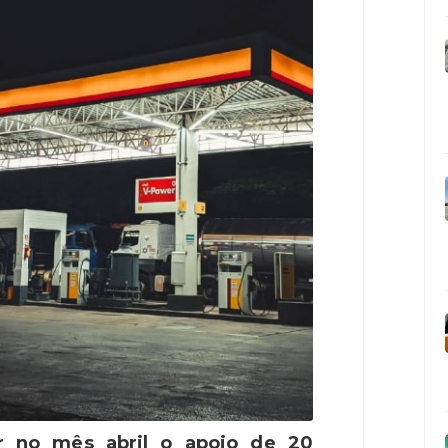
ar no
mês
abril o apoio de 20