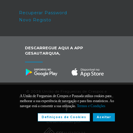
Recuperar Password
Novo Registo
DESCARREGUE AQUI A APP
GESAUTARQUIA,
© 2026 União de Freguesias de Crespos e
A União de Freguesias de Crespos e Pousada utiliza cookies para
Pousada. Todos os direitos reservados |
Termos e
melhorar a sua experiência de navegação e para fins estatísticos. Ao
Condições
navegar está a consentir a sua utilização.
Termos e Condições
Definiçoes de Cookies
Aceitar
Desenvolvido por: