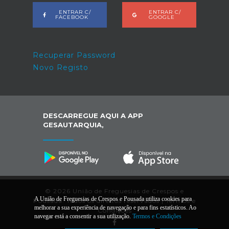
ENTRAR C/
ENTRAR C/
FACEBOOK
GOOGLE
Recuperar Password
Novo Registo
DESCARREGUE AQUI A APP
GESAUTARQUIA,
© 2026 União de Freguesias de Crespos e
A União de Freguesias de Crespos e Pousada utiliza cookies para
Pousada. Todos os direitos reservados |
Termos e
melhorar a sua experiência de navegação e para fins estatísticos. Ao
Condições
navegar está a consentir a sua utilização.
Termos e Condições