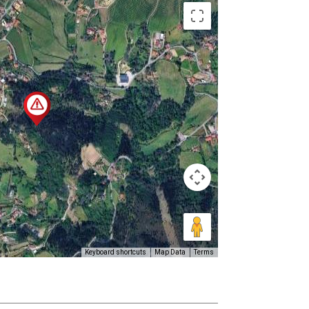
Keyboard shortcuts
Map Data
Terms