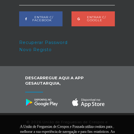
ENTRAR C/
ENTRAR C/
FACEBOOK
GOOGLE
Recuperar Password
Novo Registo
DESCARREGUE AQUI A APP
GESAUTARQUIA,
© 2026 União de Freguesias de Crespos e
A União de Freguesias de Crespos e Pousada utiliza cookies para
Pousada. Todos os direitos reservados |
Termos e
melhorar a sua experiência de navegação e para fins estatísticos. Ao
Condições