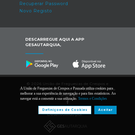
Recuperar Password
Novo Registo
DESCARREGUE AQUI A APP
GESAUTARQUIA,
© 2026 União de Freguesias de Crespos e
A União de Freguesias de Crespos e Pousada utiliza cookies para
Pousada. Todos os direitos reservados |
Termos e
melhorar a sua experiência de navegação e para fins estatísticos. Ao
Condições
navegar está a consentir a sua utilização.
Termos e Condições
Definiçoes de Cookies
Aceitar
Desenvolvido por: