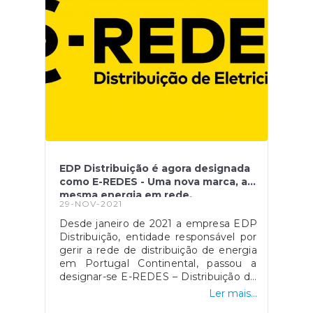
EDP Distribuição é agora designada
como E-REDES - Uma nova marca, a
mesma energia em rede.
29-NOV-2021
Desde janeiro de 2021 a empresa EDP
Distribuição, entidade responsável por
gerir a rede de distribuição de energia
em Portugal Continental, passou a
designar-se E-REDES – Distribuição de
Eletricidade e atualmente encontra-se
Ler mais...
disponível o reporte de incidentes