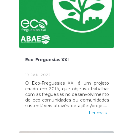
https://fogos.icnf.pt/sgif2010/InformacaoPubli
Eco-Freguesias XXI
19-JAN-2022
O Eco-Freguesias XXI é um projeto
criado em 2014, que objetiva trabalhar
com as freguesias no desenvolvimento
de eco-comunidades ou comunidades
sustentáveis através de ações/projetos
à escala local. No final é atribuído o
Ler mais...
galardão Bandeira Verde - Eco-
Freguesias a todas as freguesias em
que o seu índice seja superior a 50% na