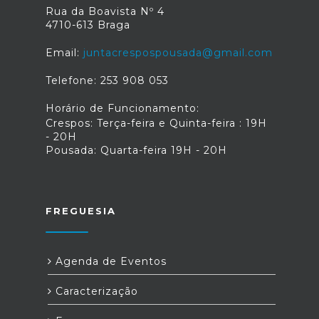
carbónica até 2050. Fonte: "Fundo
Rua da Boavista Nº 4
Ambiental", disponível em:
4710-613 Braga
fundoambiental.pt/apoios-prr/vales-
eficiencia.aspx
Email:
juntacrespospousada@gmail.com
Telefone: 253 908 053
Horário de Funcionamento:
Crespos: Terça-feira e Quinta-feira : 19H
- 20H
Pousada: Quarta-feira 19H - 20H
FREGUESIA
Agenda de Eventos
Caracterização